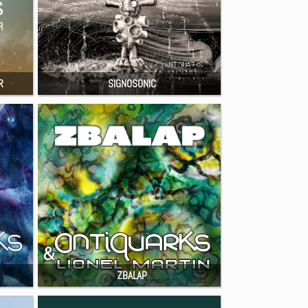
R
SIGNOSONIC
ZBALAP