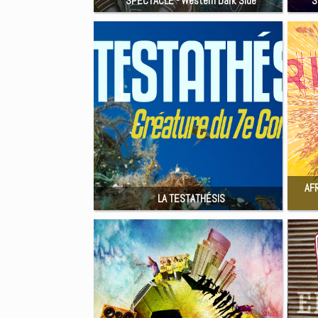
SPECTACLE - Western Dark Side
S
AFR
LA TESTATHÉSIS