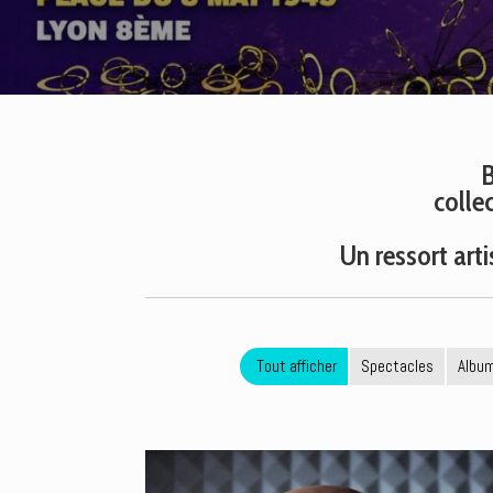
B
colle
Un r
essort
art
Tout afficher
Spectacles
Albu