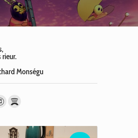
s,
rieur.
Richard Monségu