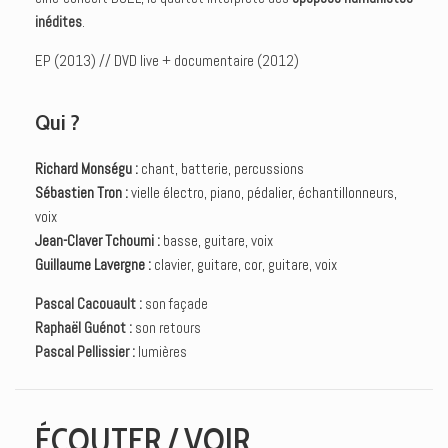
inédites
.
EP (2013) // DVD live + documentaire (2012)
Qui ?
Richard Monségu :
chant, batterie, percussions
Sébastien Tron :
vielle électro, piano, pédalier, échantillonneurs,
voix
Jean-Claver Tchoumi :
basse, guitare, voix
Guillaume Lavergne :
clavier, guitare, cor, guitare, voix
Pascal Cacouault :
son façade
Raphaël Guénot :
son retours
Pascal Pellissier :
lumières
ÉCOUTER / VOIR