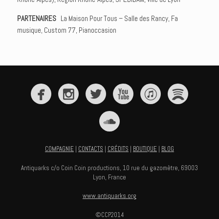
PARTENAIRES
|
La Maison Pour Tous – Salle des Rancy, Fa
musique, Custom 77, Pianoccasion
COMPAGNIE
|
CONTACTS
|
CRÉDITS
|
BOUTIQUE
|
BLOG
Antiquarks c/o Coin Coin productions,
10 rue du gazomètre, 69003
Lyon, France
www.antiquarks.org
©CCP2014