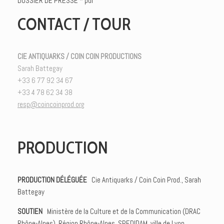
DOSSIER DE PRESSE * pdf
CONTACT / TOUR
CIE ANTIQUARKS / COIN COIN PRODUCTIONS
Sarah Battegay
+33 6 77 92 34 67
+33 4 78 62 34 38
resp@coincoinprod.org
PRODUCTION
PRODUCTION DÉLÉGUÉE
|
Cie Antiquarks / Coin Coin Prod., Sarah
Battegay
SOUTIEN
|
Ministère de la Culture et de la Communication (DRAC
Rhône-Alpes), Région Rhône-Alpes, SPEDIDAM, ville de Lyon